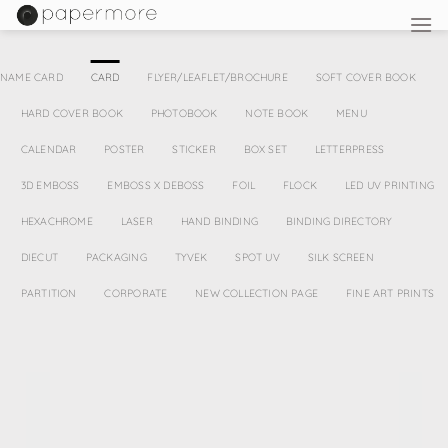
Skip
to
content
NAME CARD
CARD
FLYER/LEAFLET/BROCHURE
SOFT COVER BOOK
HARD COVER BOOK
PHOTOBOOK
NOTE BOOK
MENU
CALENDAR
POSTER
STICKER
BOX SET
LETTERPRESS
3D EMBOSS
EMBOSS X DEBOSS
FOIL
FLOCK
LED UV PRINTING
HEXACHROME
LASER
HAND BINDING
BINDING DIRECTORY
DIECUT
PACKAGING
TYVEK
SPOT UV
SILK SCREEN
PARTITION
CORPORATE
NEW COLLECTION PAGE
FINE ART PRINTS