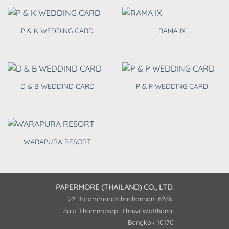
P & K WEDDING CARD
RAMA IX
D & B WEDDIND CARD
P & P WEDDING CARD
WARAPURA RESORT
PAPERMORE (THAILAND) CO., LTD.
22 Borommaratchachonnani 62/6,
Sala Thammasop, Thawi Watthana,
Bangkok 10170