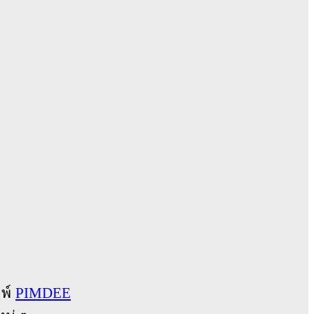
มพ์
PIMDEE