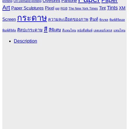
Overprint
Pantone
printing
On Demand printing
Art
Tints
Paper Sculptures
Pixel
Tint
XM
ppi
RGB
The New York Times
กระดาษ
Screen
ความละเอียดของภาพ
ทินท์
พิกเซล
พิมพ์ดิจิตอล
สี
ศิลปะกระดาษ
สีพิเศษ
พิมพ์ดิจิทัล
สีแพนโทน
หนังสือพิมพ์
เลตเตอร์เพรส
แพนโทน
Description