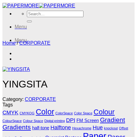
Skip
to
Search
content
for:
Menu
Menu
Home
/
CORPORATE
YINGSITA
Category:
CORPORATE
Tags
Color
Colour
CMYK
CMYKOG
ColorSpace
Color Space
Gradient
DPI
FM Screen
ColourSpace
Colour Space
Digital printing
Gradients
Halftone
Hue
half-tone
Hexachrome
knockout
Offset
Paper
Paper