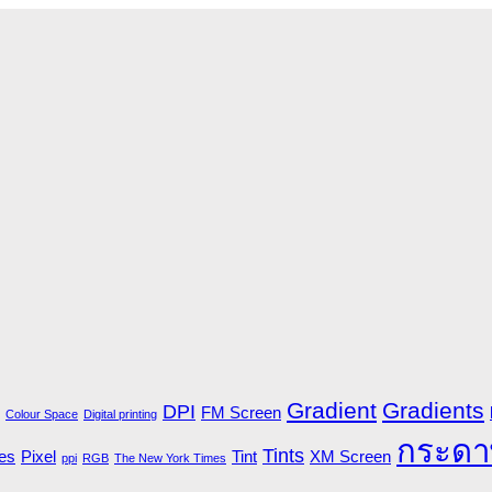
Gradient
Gradients
DPI
FM Screen
Colour Space
Digital printing
กระดา
Tints
es
Pixel
Tint
XM Screen
ppi
RGB
The New York Times