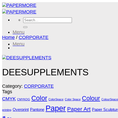
Skip
to
content
Search
for:
Menu
Home
/
CORPORATE
Menu
DEESUPPLEMENTS
Category:
CORPORATE
Tags
Color
Colour
CMYK
CMYKOG
ColorSpace
Color Space
ColourSpace
Paper
Paper Art
Overprint
Pantone
Paper Sculptur
printing