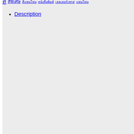
สี
สีพิเศษ
สีแพนโทน
หนังสือพิมพ์
เลตเตอร์เพรส
แพนโทน
Description