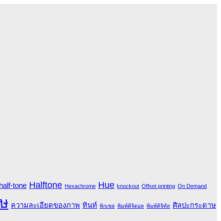
Halftone
Hue
half-tone
Hexachrome
knockout
Offset printing
On Demand
ษ
ความละเอียดของภาพ
ทินท์
ศิลปะกระดาษ
พิกเซล
พิมพ์ดิจิตอล
พิมพ์ดิจิทัล