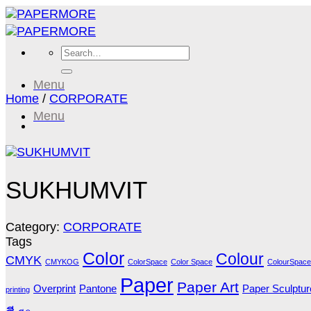
Skip
to
content
Search
for:
Menu
Home
/
CORPORATE
Menu
SUKHUMVIT
Category:
CORPORATE
Tags
Color
Colour
CMYK
CMYKOG
ColorSpace
Color Space
ColourSpace
Paper
Paper Art
Overprint
Pantone
Paper Sculptur
printing