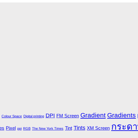
Gradient
Gradients
DPI
FM Screen
Colour Space
Digital printing
กระดา
Tints
es
Pixel
Tint
XM Screen
ppi
RGB
The New York Times