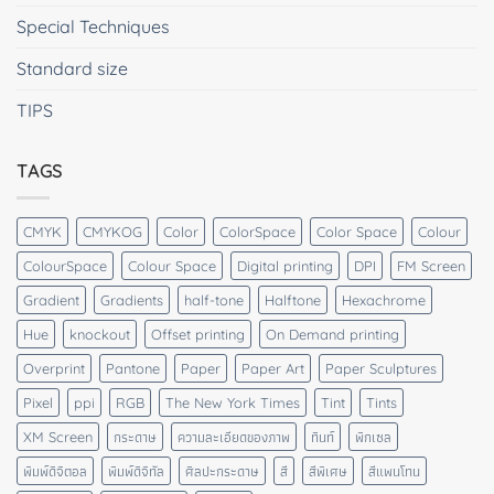
Special Techniques
Standard size
TIPS
TAGS
CMYK
CMYKOG
Color
ColorSpace
Color Space
Colour
ColourSpace
Colour Space
Digital printing
DPI
FM Screen
Gradient
Gradients
half-tone
Halftone
Hexachrome
Hue
knockout
Offset printing
On Demand printing
Overprint
Pantone
Paper
Paper Art
Paper Sculptures
Pixel
ppi
RGB
The New York Times
Tint
Tints
XM Screen
กระดาษ
ความละเอียดของภาพ
ทินท์
พิกเซล
พิมพ์ดิจิตอล
พิมพ์ดิจิทัล
ศิลปะกระดาษ
สี
สีพิเศษ
สีแพนโทน