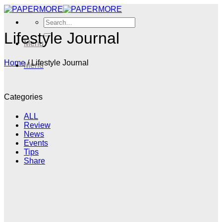
Skip
to
Search
content
for:
Lifestyle Journal
Menu
Home
/
Lifestyle Journal
Menu
Categories
ALL
Review
News
Events
Tips
Share