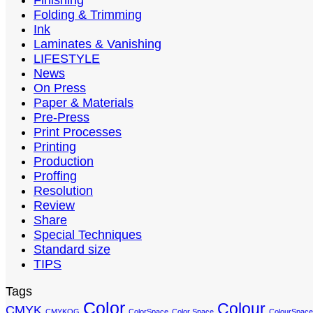
Finishing
Folding & Trimming
Ink
Laminates & Vanishing
LIFESTYLE
News
On Press
Paper & Materials
Pre-Press
Print Processes
Printing
Production
Proffing
Resolution
Review
Share
Special Techniques
Standard size
TIPS
Tags
Color
Colour
CMYK
CMYKOG
ColorSpace
Color Space
ColourSpace