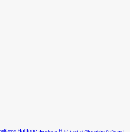
Halftone
Hue
half-tone
Hexachrome
knockout
Offset printing
On Demand