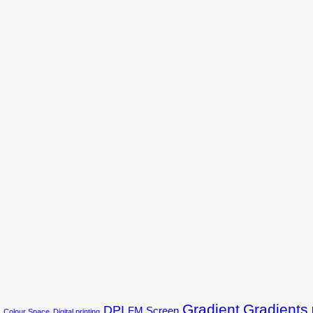
Gradient
Gradients
DPI
FM Screen
Colour Space
Digital printing