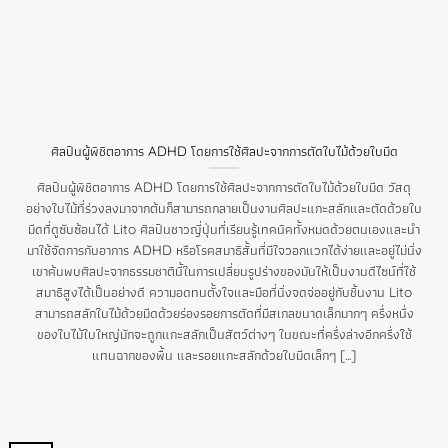
ศิลปินผู้พิชิตอาการ ADHD โดยการใช้ศิลปะจากการตัดใบไม้ด้วยใบมีด
ศิลปินผู้พิชิตอาการ ADHD โดยการใช้ศิลปะจากการตัดใบไม้ด้วยใบมีด วัสดุ
อย่างใบไม้ที่ร่วงลงมาจากต้นก็สามารถกลายเป็นงานศิลปะแกะสลักและตัดด้วยใบ
มีดที่ดูซับซ้อนได้ Lito ศิลปินชาวญี่ปุ่นที่เรียนรู้เทคนิคทั้งหมดด้วยตนเองและนำ
มาใช้จัดการกับอาการ ADHD หรือโรคสมาธิสั้นที่มีใจวอกแวกได้ง่ายและอยู่ไม่นิ่ง
เขาค้นพบศิลปะจากธรรมชาตินี้ในการเปลี่ยนรูปร่างของมันให้เป็นงานดีไซน์ที่ใช้
สมาธิสูงได้เป็นอย่างดี ความอดทนตั้งใจและมือที่นิ่งจดจ่ออยู่กับชิ้นงาน Lito
สามารถสลักใบไม้ด้วยมีดด้วยร่องรอยการตัดที่มีสเกลขนาดเล็กมากๆ ครึ่งหนึ่ง
ของใบไม้ใบใหญ่มักจะถูกแกะสลักเป็นสัตว์ต่างๆ ในขณะที่ครึ่งล่างอีกครึ่งใช้
แทนฉากของพื้น และรอยแกะสลักด้วยใบมีดเล็กๆ [...]