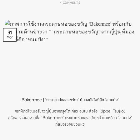
4 COMMENTS
31
Mar
Bakermee | ‘กระดาษห่อของขวัญ’ ที่มองยังไงก็คือ ‘ขนมปัง’
กราฟิกดีไซเนอร์ชาวญี่ปุ่นจากกรุงโตเกียว อิปเป สึจิโอะ (Ippei Tsujio)
สร้างสรรค์ผลงานชื่อ ‘Bakermee’ กระดาษห่อของขวัญหน้าตาเหมือน ‘ขนมปัง’
ที่สมจริงจนชวนหิว