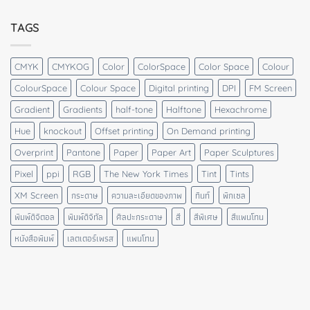
TAGS
CMYK
CMYKOG
Color
ColorSpace
Color Space
Colour
ColourSpace
Colour Space
Digital printing
DPI
FM Screen
Gradient
Gradients
half-tone
Halftone
Hexachrome
Hue
knockout
Offset printing
On Demand printing
Overprint
Pantone
Paper
Paper Art
Paper Sculptures
Pixel
ppi
RGB
The New York Times
Tint
Tints
XM Screen
กระดาษ
ความละเอียดของภาพ
ทินท์
พิกเซล
พิมพ์ดิจิตอล
พิมพ์ดิจิทัล
ศิลปะกระดาษ
สี
สีพิเศษ
สีแพนโทน
หนังสือพิมพ์
เลตเตอร์เพรส
แพนโทน