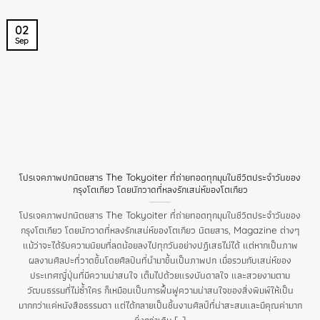
02
Sep
โปรเจคภาพปกนิตยสาร The Tokyoiter ที่ถ่ายทอดทุกมุมในชีวิตประจำวันของ
กรุงโตเกียว โดยนักวาดที่หลงรักเสน่ห์ของโตเกียว
โปรเจคภาพปกนิตยสาร The Tokyoiter ที่ถ่ายทอดทุกมุมในชีวิตประจำวันของ
กรุงโตเกียว โดยนักวาดที่หลงรักเสน่ห์ของโตเกียว นิตยสาร, Magazine ต่างๆ
แม้ว่าจะได้รับความนิยมที่ลดน้อยลงไปทุกวันอย่างปฏิเสธไม่ได้ แต่หากเป็นภาพ
ผลงานศิลปะที่วาดขึ้นโดยศิลปินที่นำมาขึ้นเป็นภาพปก เมื่อรวมกับเสน่ห์ของ
ประเทศญี่ปุ่นที่มีความน่าสนใจ เต็มไปด้วยแรงบันดาลใจ และสวยงามตาม
วัฒนธรรมที่ไม่ซ้ำใคร ก็เหมือนเป็นการฟื้นฟูความน่าสนใจของสิ่งพิมพ์ให้เป็น
มากกว่าแค่หนังสือธรรมดา แต่ได้กลายเป็นชิ้นงานศิลป์ที่น่าสะสมและมีคุณค่ามาก
ยิ่งกว่าเดิม [...]