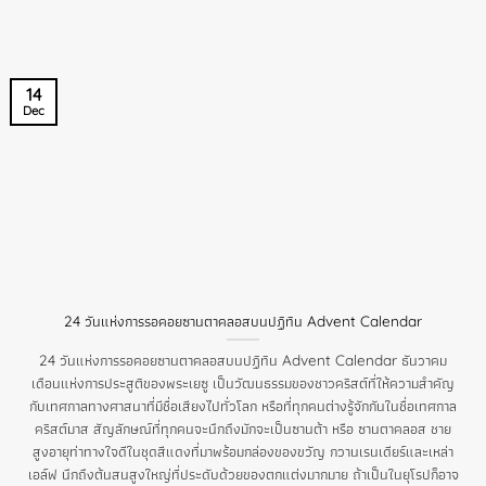
14
Dec
24 วันแห่งการรอคอยซานตาคลอสบนปฏิทิน Advent Calendar
24 วันแห่งการรอคอยซานตาคลอสบนปฏิทิน Advent Calendar ธันวาคม
เดือนแห่งการประสูติของพระเยซู เป็นวัฒนธรรมของชาวคริสต์ที่ให้ความสำคัญ
กับเทศกาลทางศาสนาที่มีชื่อเสียงไปทั่วโลก หรือที่ทุกคนต่างรู้จักกันในชื่อเทศกาล
คริสต์มาส สัญลักษณ์ที่ทุกคนจะนึกถึงมักจะเป็นซานต้า หรือ ซานตาคลอส ชาย
สูงอายุท่าทางใจดีในชุดสีแดงที่มาพร้อมกล่องของขวัญ กวานเรนเดียร์และเหล่า
เอล์ฟ นึกถึงต้นสนสูงใหญ่ที่ประดับด้วยของตกแต่งมากมาย ถ้าเป็นในยุโรปก็อาจ