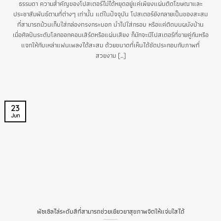
ธรรมดา ความสำคัญของโปสเตอร์ไม่ได้หยุดอยู่แค่เพียงแผ่นติดโฆษณาและ
ประชาสัมพันธ์ตามที่ต่างๆ เท่านั้น แต่ในปัจจุบัน โปสเตอร์ยังกลายเป็นของสะสม
ที่สามารถม้วนเก็บใส่กล่องทรงกระบอก นำไปใส่กรอบ หรือแค่ติดบนผนังบ้าน
เมื่อศิลปินระดับโลกออกคอนเสิร์ตหรือแผ่นเสียง ก็มักจะมีโปสเตอร์ที่ขายคู่กันหรือ
แจกให้กับเหล่าแฟนเพลงได้สะสม ด้วยขนาดที่เห็นได้ชัดประกอบกับภาพที่
สวยงาม [...]
23
Jun
พัซเซิลไล่ระดับสีที่สามารถช่วยเยียวยาสุขภาพจิตให้แจ่มใสได้