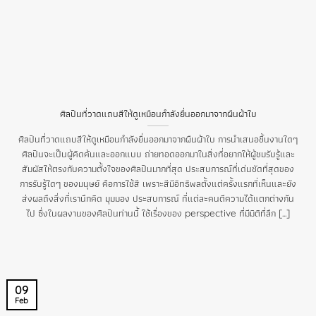
ศิลปินที่วาดแถบสีให้ดูเหมือนกำลังยื่นออกมาจากผืนผ้าใบ
ศิลปินที่วาดแถบสีให้ดูเหมือนกำลังยื่นออกมาจากผืนผ้าใบ การนำเสนอชิ้นงานใดๆ
ศิลปินจะเป็นผู้คิดค้นและออกแบบ ถ่ายทอดออกมาในสิ่งที่อยากให้ผู้ชมรับรู้และ
สัมผัสให้ตรงกับความตั้งใจของศิลปินมากที่สุด ประสบการณ์ที่เด่นชัดที่สุดของ
การรับรู้ใดๆ ของมนุษย์ คือการใช้สี เพราะสีมีอิทธิพลตั้งแต่ครั้งแรกที่เห็นและยัง
ส่งผลถึงสิ่งที่เรานึกคิด มุมมอง ประสบการณ์ ที่แต่ละคนตีความได้แตกต่างกัน
ไป ซึ่งในผลงานของศิลปินท่านนี้ ใช้เรื่องของ perspective ที่มีมิติที่ลึก [...]
09
Feb