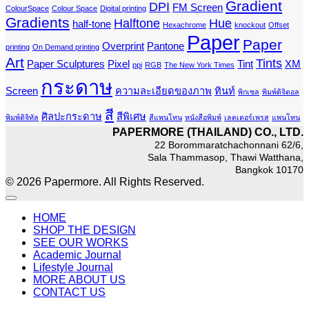
Gradient
DPI
FM Screen
ColourSpace
Colour Space
Digital printing
Gradients
Halftone
Hue
half-tone
Hexachrome
knockout
Offset
Paper
Paper
Overprint
Pantone
printing
On Demand printing
Art
Tints
Paper Sculptures
Pixel
Tint
XM
ppi
RGB
The New York Times
กระดาษ
Screen
ความละเอียดของภาพ
ทินท์
พิกเซล
พิมพ์ดิจิตอล
สี
ศิลปะกระดาษ
สีพิเศษ
พิมพ์ดิจิทัล
สีแพนโทน
หนังสือพิมพ์
เลตเตอร์เพรส
แพนโทน
PAPERMORE (THAILAND) CO., LTD.
22 Borommaratchachonnani 62/6,
Sala Thammasop, Thawi Watthana,
Bangkok 10170
© 2026 Papermore. All Rights Reserved.
HOME
SHOP THE DESIGN
SEE OUR WORKS
Academic Journal
Lifestyle Journal
MORE ABOUT US
CONTACT US