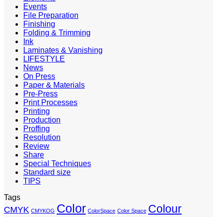
Events
File Preparation
Finishing
Folding & Trimming
Ink
Laminates & Vanishing
LIFESTYLE
News
On Press
Paper & Materials
Pre-Press
Print Processes
Printing
Production
Proffing
Resolution
Review
Share
Special Techniques
Standard size
TIPS
Tags
Color
Colour
CMYK
CMYKOG
ColorSpace
Color Space