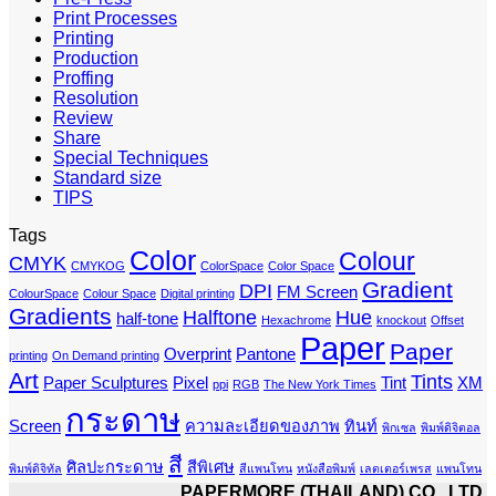
Print Processes
Printing
Production
Proffing
Resolution
Review
Share
Special Techniques
Standard size
TIPS
Tags
Color
Colour
CMYK
CMYKOG
ColorSpace
Color Space
Gradient
DPI
FM Screen
ColourSpace
Colour Space
Digital printing
Gradients
Halftone
Hue
half-tone
Hexachrome
knockout
Offset
Paper
Paper
Overprint
Pantone
printing
On Demand printing
Art
Tints
Paper Sculptures
Pixel
Tint
XM
ppi
RGB
The New York Times
กระดาษ
Screen
ความละเอียดของภาพ
ทินท์
พิกเซล
พิมพ์ดิจิตอล
สี
ศิลปะกระดาษ
สีพิเศษ
พิมพ์ดิจิทัล
สีแพนโทน
หนังสือพิมพ์
เลตเตอร์เพรส
แพนโทน
PAPERMORE (THAILAND) CO., LTD.