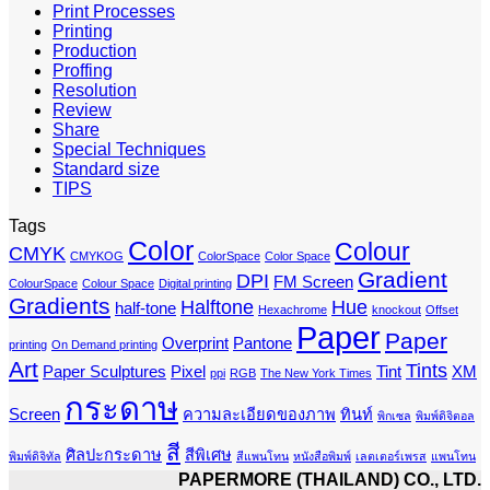
Print Processes
Printing
Production
Proffing
Resolution
Review
Share
Special Techniques
Standard size
TIPS
Tags
Color
Colour
CMYK
CMYKOG
ColorSpace
Color Space
Gradient
DPI
FM Screen
ColourSpace
Colour Space
Digital printing
Gradients
Halftone
Hue
half-tone
Hexachrome
knockout
Offset
Paper
Paper
Overprint
Pantone
printing
On Demand printing
Art
Tints
Paper Sculptures
Pixel
Tint
XM
ppi
RGB
The New York Times
กระดาษ
Screen
ความละเอียดของภาพ
ทินท์
พิกเซล
พิมพ์ดิจิตอล
สี
ศิลปะกระดาษ
สีพิเศษ
พิมพ์ดิจิทัล
สีแพนโทน
หนังสือพิมพ์
เลตเตอร์เพรส
แพนโทน
PAPERMORE (THAILAND) CO., LTD.