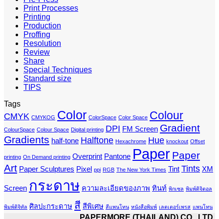
Print Processes
Printing
Production
Proffing
Resolution
Review
Share
Special Techniques
Standard size
TIPS
Tags
Color
Colour
CMYK
CMYKOG
ColorSpace
Color Space
Gradient
DPI
FM Screen
ColourSpace
Colour Space
Digital printing
Gradients
Halftone
Hue
half-tone
Hexachrome
knockout
Offset
Paper
Paper
Overprint
Pantone
printing
On Demand printing
Art
Tints
Paper Sculptures
Pixel
Tint
XM
ppi
RGB
The New York Times
กระดาษ
Screen
ความละเอียดของภาพ
ทินท์
พิกเซล
พิมพ์ดิจิตอล
สี
ศิลปะกระดาษ
สีพิเศษ
พิมพ์ดิจิทัล
สีแพนโทน
หนังสือพิมพ์
เลตเตอร์เพรส
แพนโทน
PAPERMORE (THAILAND) CO., LTD.