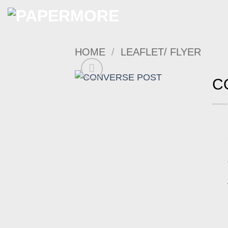
Skip
to
content
HOME
/
LEAFLET/ FLYER
C