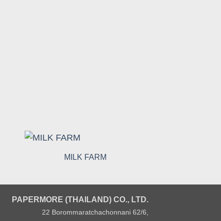
MILK FARM
S o 
PAPERMORE (THAILAND) CO., LTD.
22 Borommaratchachonnani 62/6,