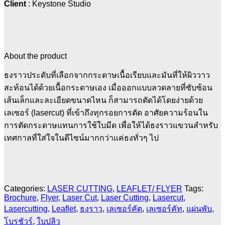
Client
: Keystone Studio
About the product
ธงราวประดับที่เลือกจากกระดาษเนื้อเรียบและมันที่ให้ผิววาว
สะท้อนได้ด้วยเนื้อกระดาษเอง เมื่อออกแบบลวดลายที่ซับซ้อน
เส้นเล็กและละเอียดขนาดไหน ก็สามารถตัดได้โดยง่ายด้วย
เลเซอร์ (lasercut) ที่เข้าถึงทุกรอยการตัด อาศัยความร้อนใน
การตัดกระดาษแทนการใช้ใบมีด เพื่อให้ได้ธงราวแขวนสำหรับ
เทศกาลที่ใส่ใจในดีไซน์มากกว่าแค่ธงทั่วๆ ไป
Categories:
LASER CUTTING
,
LEAFLET/ FLYER
Tags:
Brochure
,
Flyer
,
Laser Cut
,
Laser Cutting
,
Lasercut
,
Lasercutting
,
Leaflet
,
ธงราว
,
เลเซอร์คัต
,
เลเซอร์คัท
,
แผ่นพับ
,
โบรชัวร์
,
ใบปลิว