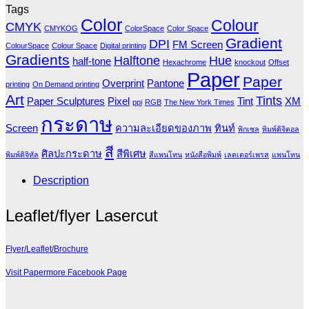
Tags
Color
Colour
CMYK
CMYKOG
ColorSpace
Color Space
Gradient
DPI
FM Screen
ColourSpace
Colour Space
Digital printing
Gradients
Halftone
Hue
half-tone
Hexachrome
knockout
Offset
Paper
Paper
Overprint
Pantone
printing
On Demand printing
Art
Tints
Paper Sculptures
Pixel
Tint
XM
ppi
RGB
The New York Times
กระดาษ
Screen
ความละเอียดของภาพ
ทินท์
พิกเซล
พิมพ์ดิจิตอล
สี
ศิลปะกระดาษ
สีพิเศษ
พิมพ์ดิจิทัล
สีแพนโทน
หนังสือพิมพ์
เลตเตอร์เพรส
แพนโทน
Description
Leaflet/flyer Lasercut
Flyer/Leaflet/Brochure
Visit Papermore Facebook Page