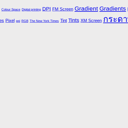
Gradient
Gradients
DPI
FM Screen
Colour Space
Digital printing
กระดา
Tints
es
Pixel
Tint
XM Screen
ppi
RGB
The New York Times