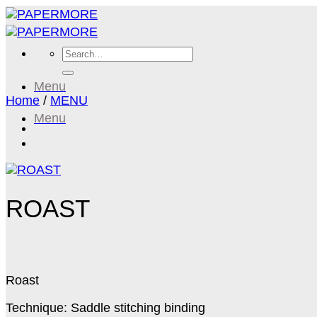
Skip
to
content
Search
for:
Menu
Home
/
MENU
Menu
ROAST
Roast
Technique: Saddle stitching binding