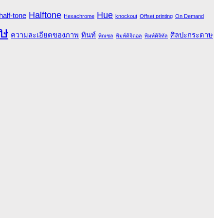
Halftone
Hue
half-tone
Hexachrome
knockout
Offset printing
On Demand
ษ
ความละเอียดของภาพ
ทินท์
ศิลปะกระดาษ
พิกเซล
พิมพ์ดิจิตอล
พิมพ์ดิจิทัล