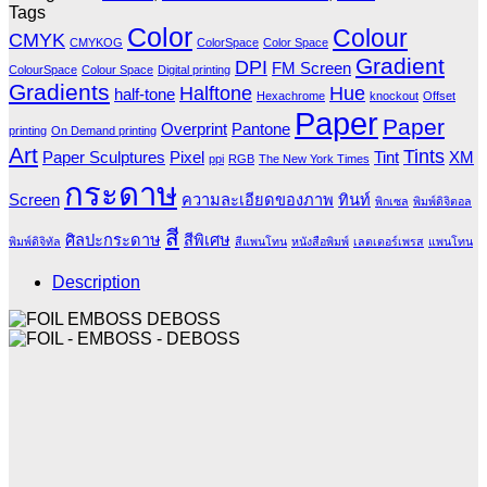
Tags
Color
Colour
CMYK
CMYKOG
ColorSpace
Color Space
Gradient
DPI
FM Screen
ColourSpace
Colour Space
Digital printing
Gradients
Halftone
Hue
half-tone
Hexachrome
knockout
Offset
Paper
Paper
Overprint
Pantone
printing
On Demand printing
Art
Tints
Paper Sculptures
Pixel
Tint
XM
ppi
RGB
The New York Times
กระดาษ
Screen
ความละเอียดของภาพ
ทินท์
พิกเซล
พิมพ์ดิจิตอล
สี
ศิลปะกระดาษ
สีพิเศษ
พิมพ์ดิจิทัล
สีแพนโทน
หนังสือพิมพ์
เลตเตอร์เพรส
แพนโทน
Description