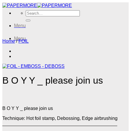
Skip
to
Search
content
for:
Menu
Menu
Home
/
FOIL
B O Y Y _ please join us
B O Y Y _ please join us
Technique: Hot foil stamp, Debossing, Edge airbrushing