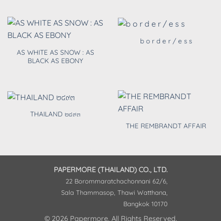
b o r d e r / e s s
AS WHITE AS SNOW : AS
BLACK AS EBONY
THAILAND ๒๔๙๓
THE REMBRANDT AFFAIR
PAPERMORE (THAILAND) CO., LTD.
22 Borommaratchachonnani 62/6,
Sala Thammasop, Thawi Watthana,
Bangkok 10170
© 2026 Papermore. All Rights Reserved.