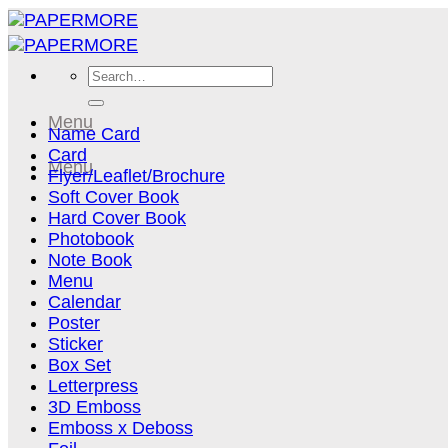
Skip
to
content
Search
for:
Menu
Name Card
Card
Menu
Flyer/Leaflet/Brochure
Soft Cover Book
Hard Cover Book
Photobook
Note Book
Menu
Calendar
Poster
Sticker
Box Set
Letterpress
3D Emboss
Emboss x Deboss