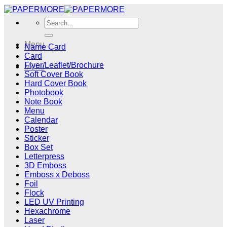
Skip
to
Search
content
for:
Menu
Name Card
Card
Flyer/Leaflet/Brochure
Menu
Soft Cover Book
Hard Cover Book
Photobook
Note Book
Menu
Calendar
Poster
Sticker
Box Set
Letterpress
3D Emboss
Emboss x Deboss
Foil
Flock
LED UV Printing
Hexachrome
Laser