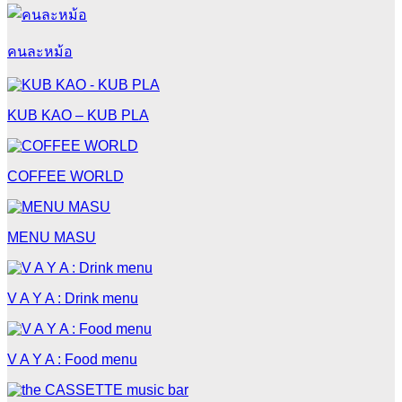
คนละหม้อ
KUB KAO – KUB PLA
COFFEE WORLD
MENU MASU
V A Y A : Drink menu
V A Y A : Food menu