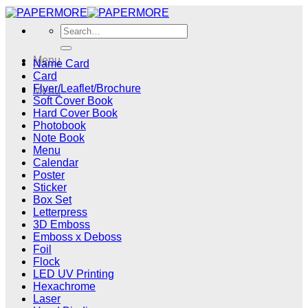
Skip
to
Search
content
for:
Menu
Name Card
Card
Flyer/Leaflet/Brochure
Menu
Soft Cover Book
Hard Cover Book
Photobook
Note Book
Menu
Calendar
Poster
Sticker
Box Set
Letterpress
3D Emboss
Emboss x Deboss
Foil
Flock
LED UV Printing
Hexachrome
Laser