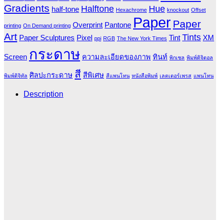
Gradients
Halftone
Hue
half-tone
Hexachrome
knockout
Offset
Paper
Paper
Overprint
Pantone
printing
On Demand printing
Art
Tints
Paper Sculptures
Pixel
Tint
XM
ppi
RGB
The New York Times
กระดาษ
Screen
ความละเอียดของภาพ
ทินท์
พิกเซล
พิมพ์ดิจิตอล
สี
ศิลปะกระดาษ
สีพิเศษ
พิมพ์ดิจิทัล
สีแพนโทน
หนังสือพิมพ์
เลตเตอร์เพรส
แพนโทน
Description