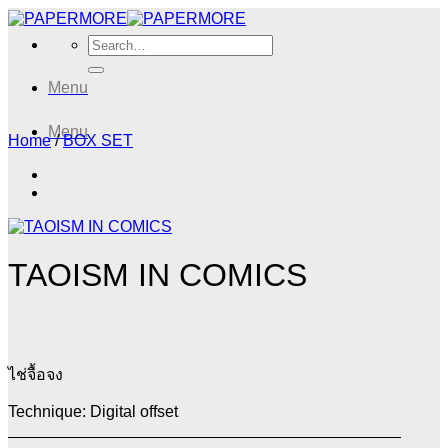
Skip
to
Search
content
for:
Menu
Menu
Home
/
BOX SET
TAOISM IN COMICS
ไช่จื้อจง
Technique: Digital offset