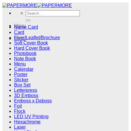
Skip
to
Search
content
for:
Menu
Name Card
Card
Flyer/Leaflet/Brochure
Menu
Soft Cover Book
Hard Cover Book
Photobook
Note Book
Menu
Calendar
Poster
Sticker
Box Set
Letterpress
3D Emboss
Emboss x Deboss
Foil
Flock
LED UV Printing
Hexachrome
Laser