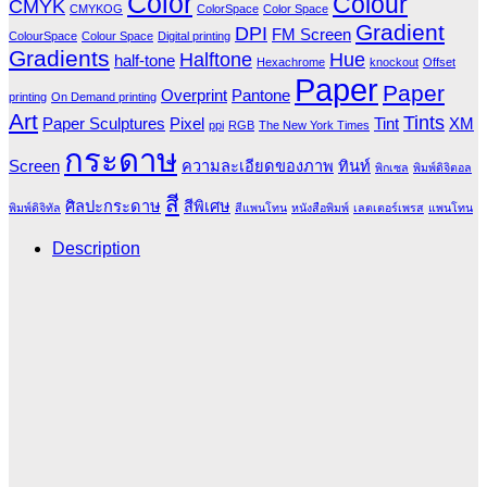
Color
Colour
CMYK
CMYKOG
ColorSpace
Color Space
Gradient
DPI
FM Screen
ColourSpace
Colour Space
Digital printing
Gradients
Halftone
Hue
half-tone
Hexachrome
knockout
Offset
Paper
Paper
Overprint
Pantone
printing
On Demand printing
Art
Tints
Paper Sculptures
Pixel
Tint
XM
ppi
RGB
The New York Times
กระดาษ
Screen
ความละเอียดของภาพ
ทินท์
พิกเซล
พิมพ์ดิจิตอล
สี
ศิลปะกระดาษ
สีพิเศษ
พิมพ์ดิจิทัล
สีแพนโทน
หนังสือพิมพ์
เลตเตอร์เพรส
แพนโทน
Description