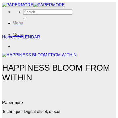
Skip
to
Search
content
for:
Menu
Menu
Home
/
CALENDAR
HAPPINESS BLOOM FROM
WITHIN
Papermore
Technique: Digital offset, diecut