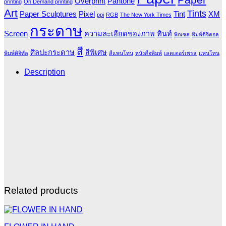
Overprint
Pantone
printing
On Demand printing
Art
Tints
Paper Sculptures
Pixel
Tint
XM
ppi
RGB
The New York Times
กระดาษ
Screen
ความละเอียดของภาพ
ทินท์
พิกเซล
พิมพ์ดิจิตอล
สี
ศิลปะกระดาษ
สีพิเศษ
พิมพ์ดิจิทัล
สีแพนโทน
หนังสือพิมพ์
เลตเตอร์เพรส
แพนโทน
Description
Related products