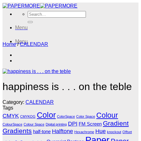
Skip
to
Search
content
for:
Menu
Menu
Home
/
CALENDAR
happiness is . . . on the teble
Category:
CALENDAR
Tags
Color
Colour
CMYK
CMYKOG
ColorSpace
Color Space
Gradient
DPI
FM Screen
ColourSpace
Colour Space
Digital printing
Gradients
Halftone
Hue
half-tone
Hexachrome
knockout
Offset
Paper
Paper