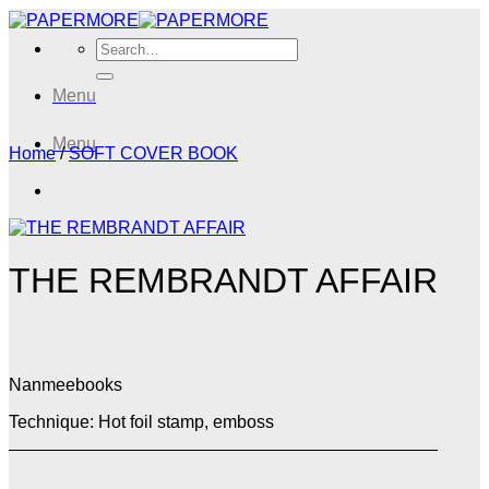
Skip
to
Search
content
for:
Menu
Menu
Home
/
SOFT COVER BOOK
THE REMBRANDT AFFAIR
Nanmeebooks
Technique: Hot foil stamp, emboss