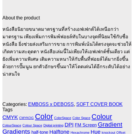
About the product
หนังสือนิยายขนาดมาตรฐานที่สร้างเอฟเฟกต์ได้เหนือกว่า
มาตรฐาน เพียงเพิ่มการพิมพ์ฟอยล์ทับในบางจุดที่นิยมใช้กับชื่อ
หนังสือ ยิ่งช่วยส่งเสริมการขาย การพิมพ์เน้นได้ตรงจุดจะช่วยให้
เกิดความสะดุดตา หนังสือเล่มนี้ไม่เพียงให้เอฟเฟกต์ชั้นเดียว แต่
ยังเพิ่มความพิเศษ เติมความหนาให้กับพื้นที่ฟอยล์ได้มากยิ่งขึ้น
ด้วยการปั๊มนูน ยกตัวอักษรขึ้นมาให้โดดเด่นได้อีกระดับได้อย่าง
น่าสนใจ
Categories:
EMBOSS x DEBOSS
,
SOFT COVER BOOK
Tags
Color
Colour
CMYK
CMYKOG
ColorSpace
Color Space
Gradient
DPI
FM Screen
ColourSpace
Colour Space
Digital printing
Gradients
Halftone
Hue
half-tone
Hexachrome
knockout
Offset