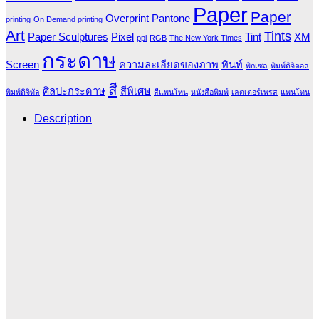
Paper
Paper
Overprint
Pantone
printing
On Demand printing
Art
Tints
Paper Sculptures
Pixel
Tint
XM
ppi
RGB
The New York Times
กระดาษ
Screen
ความละเอียดของภาพ
ทินท์
พิกเซล
พิมพ์ดิจิตอล
สี
ศิลปะกระดาษ
สีพิเศษ
พิมพ์ดิจิทัล
สีแพนโทน
หนังสือพิมพ์
เลตเตอร์เพรส
แพนโทน
Description