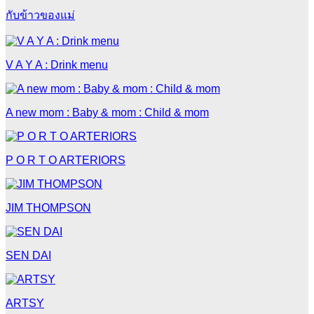
กับข้าวของแม่
V A Y A : Drink menu
A new mom : Baby & mom : Child & mom
P O R T O ARTERIORS
JIM THOMPSON
SEN DAI
ARTSY