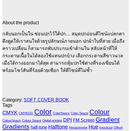
About the product
กลับนอกเป็นใน ซ่อนปกไว้ใต้ปก… สมุดปกอ่อนดีไซน์แปลกตา
ดึงดูดให้เราสนใจด้วยรูปลักษณ์ภายนอก ปกผ้าใบที่สวย เมื่อถึง
คราวเปลี่ยน ก็สามารถพับประกบเข้าด้านใน สลับหน้าที่ให้
กระดาษเนื้อในได้ลองใช้แทนปกบ้าง เลือกกระดาษสีขาวนวล
เมื่อได้กางออกมาได้สุด สามารถหุ้มปกใช้ต่างที่รองเขียนได้
พร้อมโชว์สันที่ร้อยด้วยเชือก ให้ดีไซน์ที่ไม่ซ้ำ
Category:
SOFT COVER BOOK
Tags
Color
Colour
CMYK
CMYKOG
ColorSpace
Color Space
Gradient
DPI
FM Screen
ColourSpace
Colour Space
Digital printing
Gradients
Halftone
Hue
half-tone
Hexachrome
knockout
Offset