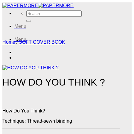
Skip
to
Search
content
for:
Menu
Menu
Home
/
SOFT COVER BOOK
HOW DO YOU THINK ?
How Do You Think?
Technique: Thread-sewn binding