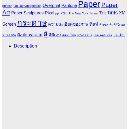
Paper
Paper
Overprint
Pantone
printing
On Demand printing
Art
Tints
Paper Sculptures
Pixel
Tint
XM
ppi
RGB
The New York Times
กระดาษ
Screen
ความละเอียดของภาพ
ทินท์
พิกเซล
พิมพ์ดิจิตอล
สี
ศิลปะกระดาษ
สีพิเศษ
พิมพ์ดิจิทัล
สีแพนโทน
หนังสือพิมพ์
เลตเตอร์เพรส
แพนโทน
Description