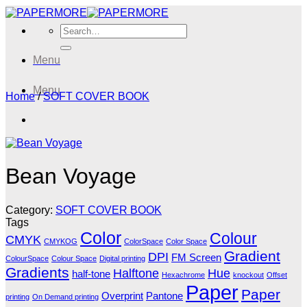
Skip
to
Search
content
for:
Menu
Menu
Home
/
SOFT COVER BOOK
Bean Voyage
Category:
SOFT COVER BOOK
Tags
Color
Colour
CMYK
CMYKOG
ColorSpace
Color Space
Gradient
DPI
FM Screen
ColourSpace
Colour Space
Digital printing
Gradients
Halftone
Hue
half-tone
Hexachrome
knockout
Offset
Paper
Paper
Overprint
Pantone
printing
On Demand printing