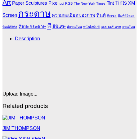
Art
Tints
Paper Sculptures
Pixel
Tint
XM
ppi
RGB
The New York Times
กระดาษ
Screen
ความละเอียดของภาพ
ทินท์
พิกเซล
พิมพ์ดิจิตอล
สี
ศิลปะกระดาษ
สีพิเศษ
พิมพ์ดิจิทัล
สีแพนโทน
หนังสือพิมพ์
เลตเตอร์เพรส
แพนโทน
Description
Upload Image...
Related products
JIM THOMPSON