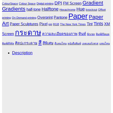
Gradient
DPI
FM Screen
ColourSpace
Colour Space
Digital printing
Gradients
Halftone
Hue
half-tone
Hexachrome
knockout
Offset
Paper
Paper
Overprint
Pantone
printing
On Demand printing
Art
Tints
Paper Sculptures
Pixel
Tint
XM
ppi
RGB
The New York Times
กระดาษ
Screen
ความละเอียดของภาพ
ทินท์
พิกเซล
พิมพ์ดิจิตอล
สี
ศิลปะกระดาษ
สีพิเศษ
พิมพ์ดิจิทัล
สีแพนโทน
หนังสือพิมพ์
เลตเตอร์เพรส
แพนโทน
Description