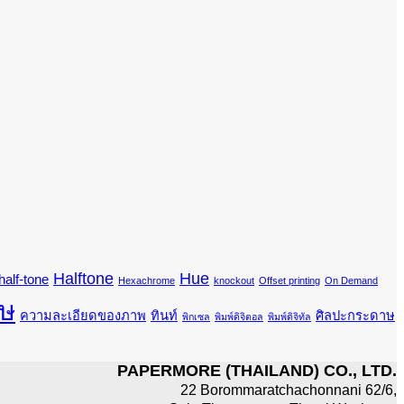
Halftone
Hue
half-tone
Hexachrome
knockout
Offset printing
On Demand
ษ
ความละเอียดของภาพ
ทินท์
ศิลปะกระดาษ
พิกเซล
พิมพ์ดิจิตอล
พิมพ์ดิจิทัล
PAPERMORE (THAILAND) CO., LTD.
22 Borommaratchachonnani 62/6,