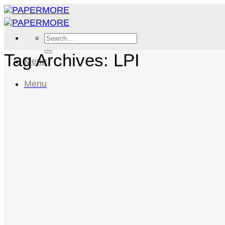
Skip
to
content
Search
for:
Tag Archives:
LPI
Menu
Menu