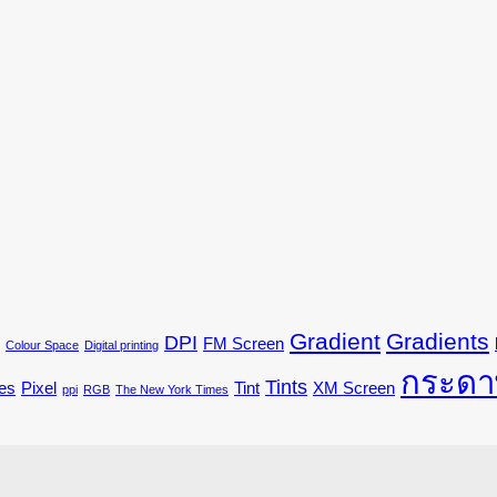
Gradient
Gradients
DPI
FM Screen
Colour Space
Digital printing
กระดา
Tints
es
Pixel
Tint
XM Screen
ppi
RGB
The New York Times