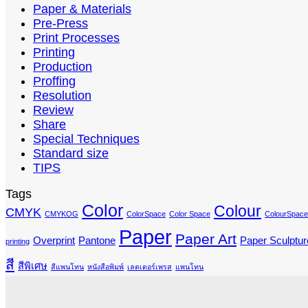
Paper & Materials
Pre-Press
Print Processes
Printing
Production
Proffing
Resolution
Review
Share
Special Techniques
Standard size
TIPS
Tags
Color
Colour
CMYK
CMYKOG
ColorSpace
Color Space
ColourSpace
Paper
Paper Art
Overprint
Pantone
Paper Sculptur
printing
สี
สีพิเศษ
สีแพนโทน
หนังสือพิมพ์
เลตเตอร์เพรส
แพนโทน