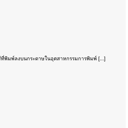
ีที่พิมพ์ลงบนกระดาษในอุตสาหกรรมการพิมพ์ [...]