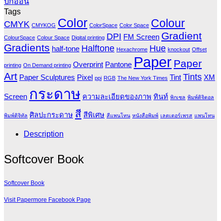
ปกอ่อน
Tags
Color
Colour
CMYK
CMYKOG
ColorSpace
Color Space
Gradient
DPI
FM Screen
ColourSpace
Colour Space
Digital printing
Gradients
Halftone
Hue
half-tone
Hexachrome
knockout
Offset
Paper
Paper
Overprint
Pantone
printing
On Demand printing
Art
Tints
Paper Sculptures
Pixel
Tint
XM
ppi
RGB
The New York Times
กระดาษ
Screen
ความละเอียดของภาพ
ทินท์
พิกเซล
พิมพ์ดิจิตอล
สี
ศิลปะกระดาษ
สีพิเศษ
พิมพ์ดิจิทัล
สีแพนโทน
หนังสือพิมพ์
เลตเตอร์เพรส
แพนโทน
Description
Softcover Book
Softcover Book
Visit Papermore Facebook Page