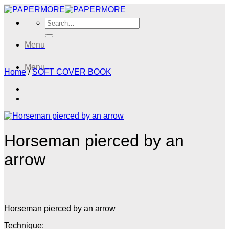
Skip
to
Search
content
for:
Menu
Menu
Home
/
SOFT COVER BOOK
Horseman pierced by an
arrow
Horseman pierced by an arrow
Technique: