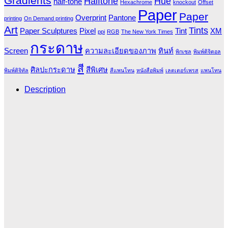
Gradients
Halftone
Hue
half-tone
Hexachrome
knockout
Offset
Paper
Paper
Overprint
Pantone
printing
On Demand printing
Art
Tints
Paper Sculptures
Pixel
Tint
XM
ppi
RGB
The New York Times
กระดาษ
Screen
ความละเอียดของภาพ
ทินท์
พิกเซล
พิมพ์ดิจิตอล
สี
ศิลปะกระดาษ
สีพิเศษ
พิมพ์ดิจิทัล
สีแพนโทน
หนังสือพิมพ์
เลตเตอร์เพรส
แพนโทน
Description