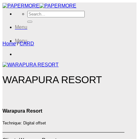
Skip
to
Search
content
for:
Menu
Menu
Home
/
CARD
WARAPURA RESORT
Warapura Resort
Technique: Digital offset