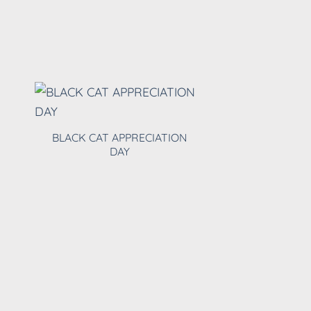
Y & B wedd
BLACK CAT APPRECIATION
DAY