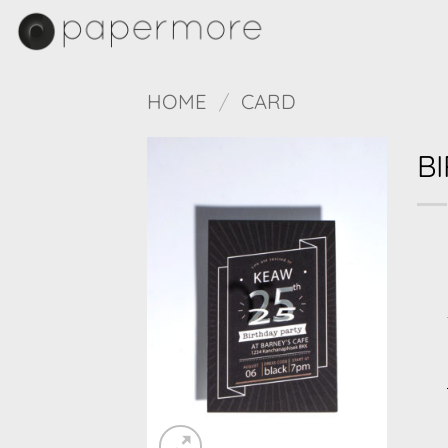
Skip
to
content
HOME
/
CARD
B