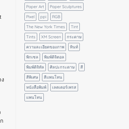
Paper Art
Paper Sculptures
t
Pixel
ppi
RGB
The New York Times
Tint
Tints
XM Screen
กระดาษ
ความละเอียดของภาพ
ทินท์
พิกเซล
พิมพ์ดิจิตอล
พิมพ์ดิจิทัล
ศิลปะกระดาษ
สี
สีพิเศษ
สีแพนโทน
าง
หนังสือพิมพ์
เลตเตอร์เพรส
แพนโทน
ว
าก