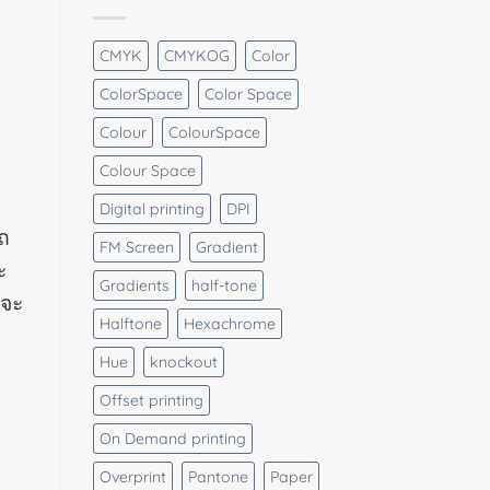
CMYK
CMYKOG
Color
ColorSpace
Color Space
Colour
ColourSpace
Colour Space
Digital printing
DPI
ถ
FM Screen
Gradient
ะ
Gradients
half-tone
์จะ
Halftone
Hexachrome
Hue
knockout
Offset printing
On Demand printing
Overprint
Pantone
Paper