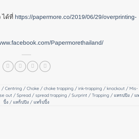
ได้ที่
https://papermore.co/2019/06/29/overprinting-
/www.facebook.com/Papermorethailand/
g
Centring
Choke
choke trapping
ink-trapping
knockout
Mis-
se out
Spread
spread trapping
Surprint
Trapping
แทรปปิง
แ
ปิ้ง
แทร็ปปิง
แทร็ปปิ้ง