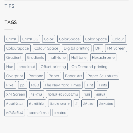
TIPS
TAGS
CMYK
CMYKOG
Color
ColorSpace
Color Space
Colour
ColourSpace
Colour Space
Digital printing
DPI
FM Screen
Gradient
Gradients
half-tone
Halftone
Hexachrome
Hue
knockout
Offset printing
On Demand printing
Overprint
Pantone
Paper
Paper Art
Paper Sculptures
Pixel
ppi
RGB
The New York Times
Tint
Tints
XM Screen
กระดาษ
ความละเอียดของภาพ
ทินท์
พิกเซล
พิมพ์ดิจิตอล
พิมพ์ดิจิทัล
ศิลปะกระดาษ
สี
สีพิเศษ
สีแพนโทน
หนังสือพิมพ์
เลตเตอร์เพรส
แพนโทน