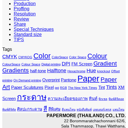
Production
Proffing
Resolution
Review
Share
Special Techniques
Standard size
TIPS
Tags
Color
Colour
CMYK
CMYKOG
ColorSpace
Color Space
Gradient
DPI
FM Screen
ColourSpace
Colour Space
Digital printing
Gradients
Halftone
Hue
half-tone
Hexachrome
knockout
Offset
Paper
Paper
Overprint
Pantone
printing
On Demand printing
Art
Tints
Paper Sculptures
Pixel
Tint
XM
ppi
RGB
The New York Times
กระดาษ
Screen
ความละเอียดของภาพ
ทินท์
พิกเซล
พิมพ์ดิจิตอล
สี
ศิลปะกระดาษ
สีพิเศษ
พิมพ์ดิจิทัล
สีแพนโทน
หนังสือพิมพ์
เลตเตอร์เพรส
แพนโทน
PAPERMORE (THAILAND) CO., LTD.
22 Borommaratchachonnani 62/6,
Sala Thammasop, Thawi Watthana,