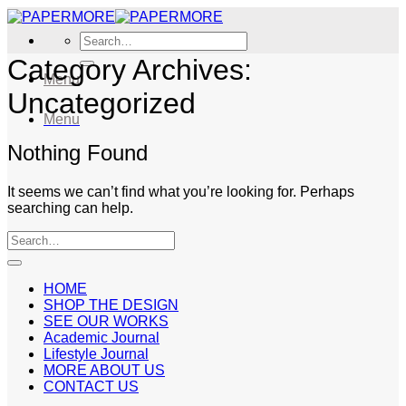
Skip
to
Search
content
for:
Category Archives:
Menu
Uncategorized
Menu
Nothing Found
It seems we can’t find what you’re looking for. Perhaps
searching can help.
HOME
SHOP THE DESIGN
SEE OUR WORKS
Academic Journal
Lifestyle Journal
MORE ABOUT US
CONTACT US