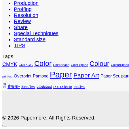
Production
Proffing
Resolution
Review
Share
Special Techniques
Standard size
TIPS
Tags
Color
Colour
CMYK
CMYKOG
ColorSpace
Color Space
ColourSpace
Paper
Paper Art
Overprint
Pantone
Paper Sculptur
printing
สี
สีพิเศษ
สีแพนโทน
หนังสือพิมพ์
เลตเตอร์เพรส
แพนโทน
© 2026 Papermore. All Rights Reserved.