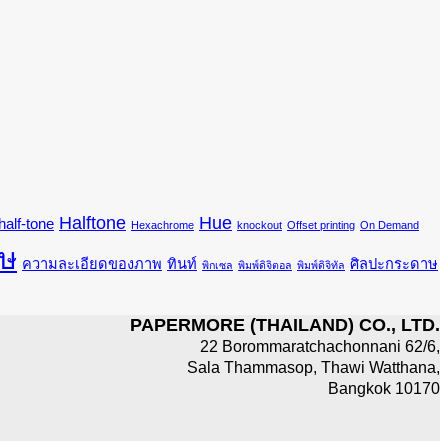
Halftone
Hue
half-tone
Hexachrome
knockout
Offset printing
On Demand
ษ
ความละเอียดของภาพ
ทินท์
ศิลปะกระดาษ
พิกเซล
พิมพ์ดิจิตอล
พิมพ์ดิจิทัล
PAPERMORE (THAILAND) CO., LTD.
22 Borommaratchachonnani 62/6,
Sala Thammasop, Thawi Watthana,
Bangkok 10170