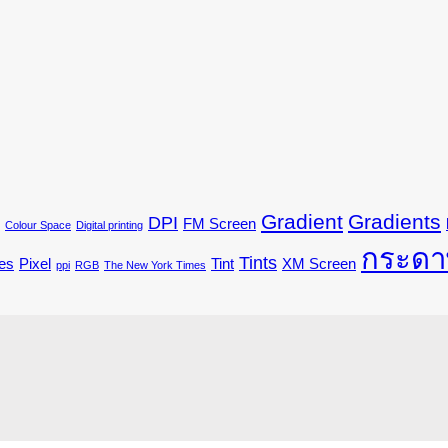
Gradient
Gradients
DPI
FM Screen
Colour Space
Digital printing
กระดา
Tints
es
Pixel
Tint
XM Screen
ppi
RGB
The New York Times