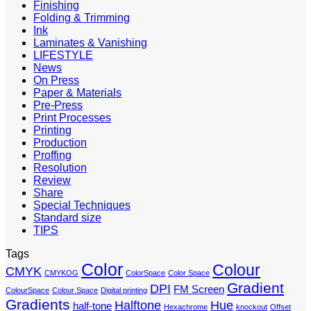
Finishing
Folding & Trimming
Ink
Laminates & Vanishing
LIFESTYLE
News
On Press
Paper & Materials
Pre-Press
Print Processes
Printing
Production
Proffing
Resolution
Review
Share
Special Techniques
Standard size
TIPS
Tags
Color
Colour
CMYK
CMYKOG
ColorSpace
Color Space
Gradient
DPI
FM Screen
ColourSpace
Colour Space
Digital printing
Gradients
Halftone
Hue
half-tone
Hexachrome
knockout
Offset