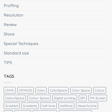
Proffing
Resolution
Review
Share
Special Techniques
Standard size
TIPS
TAGS
CMYK
CMYKOG
Color
ColorSpace
Color Space
Colour
ColourSpace
Colour Space
Digital printing
DPI
FM Screen
Gradient
Gradients
half-tone
Halftone
Hexachrome