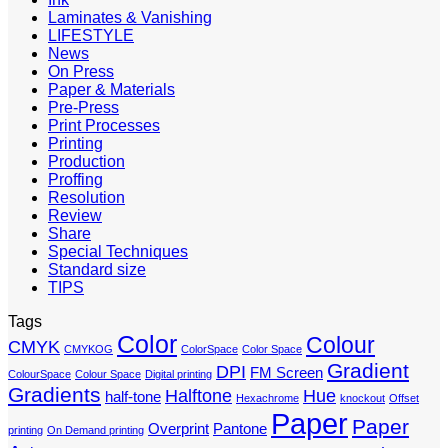
Laminates & Vanishing
LIFESTYLE
News
On Press
Paper & Materials
Pre-Press
Print Processes
Printing
Production
Proffing
Resolution
Review
Share
Special Techniques
Standard size
TIPS
Tags
Color
Colour
CMYK
CMYKOG
ColorSpace
Color Space
Gradient
DPI
FM Screen
ColourSpace
Colour Space
Digital printing
Gradients
Halftone
Hue
half-tone
Hexachrome
knockout
Offset
Paper
Paper
Overprint
Pantone
printing
On Demand printing