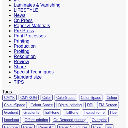
Laminates & Vanishing
LIFESTYLE
News
On Press
Paper & Materials
Pre-Press
Print Processes
Printing
Production
Proffing
Resolution
Review
Share
Special Techniques
Standard size
TIPS
Tags
CMYK
CMYKOG
Color
ColorSpace
Color Space
Colour
ColourSpace
Colour Space
Digital printing
DPI
FM Screen
Gradient
Gradients
half-tone
Halftone
Hexachrome
Hue
knockout
Offset printing
On Demand printing
Overprint
Pantone
Paper
Paper Art
Paper Sculptures
Pixel
ppi