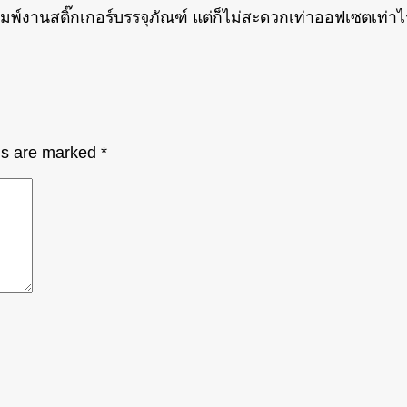
ิมพ์งานสติ๊กเกอร์บรรจุภัณฑ์ แต่ก็ไม่สะดวกเท่าออฟเซตเท่าไ
lds are marked
*