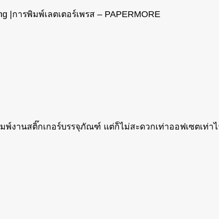
inting |การพิมพ์เลตเตอร์เพรส – PAPERMORE
ิมพ์งานสติ๊กเกอร์บรรจุภัณฑ์ แต่ก็ไม่สะดวกเท่าออฟเซตเท่าไร