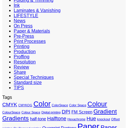
Folding & Trimming
Ink
Laminates & Vanishing
LIFESTYLE
News
On Press
Paper & Materials
Pre-Press
Print Processes
Printing
Production
Proffing
Resolution
Review
Share
Special Techniques
Standard size
TIPS
Tags
Color
Colour
CMYK
CMYKOG
ColorSpace
Color Space
Gradient
DPI
FM Screen
ColourSpace
Colour Space
Digital printing
Gradients
Halftone
Hue
half-tone
Hexachrome
knockout
Offset
Paper
Paper
Overprint
Pantone