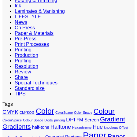
Folding & Trimming
Ink
Laminates & Vanishing
LIFESTYLE
News
On Press
Paper & Materials
Pre-Press
Print Processes
Printing
Production
Proffing
Resolution
Review
Share
Special Techniques
Standard size
TIPS
Tags
Color
Colour
CMYK
CMYKOG
ColorSpace
Color Space
Gradient
DPI
FM Screen
ColourSpace
Colour Space
Digital printing
Gradients
Halftone
Hue
half-tone
Hexachrome
knockout
Offset
Paper
Paper
Overprint
Pantone