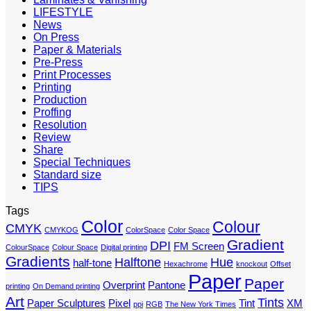
LIFESTYLE
News
On Press
Paper & Materials
Pre-Press
Print Processes
Printing
Production
Proffing
Resolution
Review
Share
Special Techniques
Standard size
TIPS
Tags
Color
Colour
CMYK
CMYKOG
ColorSpace
Color Space
Gradient
DPI
FM Screen
ColourSpace
Colour Space
Digital printing
Gradients
Halftone
Hue
half-tone
Hexachrome
knockout
Offset
Paper
Paper
Overprint
Pantone
printing
On Demand printing
Art
Tints
Paper Sculptures
Pixel
Tint
XM
ppi
RGB
The New York Times