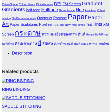
Gradient
DPI
FM Screen
ColourSpace
Colour Space
Digital printing
Gradients
Halftone
Hue
half-tone
Hexachrome
knockout
Offset
Paper
Paper
Overprint
Pantone
printing
On Demand printing
Art
Tints
Paper Sculptures
Pixel
Tint
XM
ppi
RGB
The New York Times
กระดาษ
Screen
ความละเอียดของภาพ
ทินท์
พิกเซล
พิมพ์ดิจิตอล
สี
ศิลปะกระดาษ
สีพิเศษ
พิมพ์ดิจิทัล
สีแพนโทน
หนังสือพิมพ์
เลตเตอร์เพรส
แพนโทน
Description
Related products
RING BINDING
SADDLE STITCHING