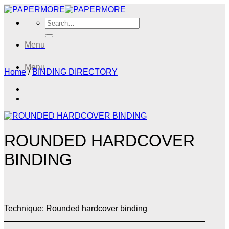
Skip
to
Search
content
for:
Menu
Menu
Home
/
BINDING DIRECTORY
ROUNDED HARDCOVER
BINDING
Technique: Rounded hardcover binding