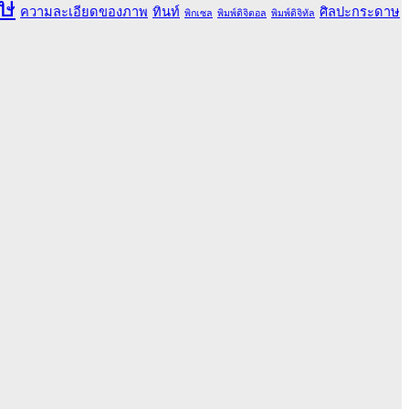
ษ
ความละเอียดของภาพ
ทินท์
ศิลปะกระดาษ
พิกเซล
พิมพ์ดิจิตอล
พิมพ์ดิจิทัล