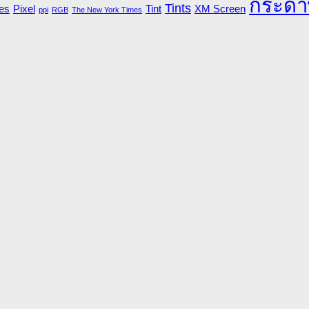
กระดา
Tints
es
Pixel
Tint
XM Screen
ppi
RGB
The New York Times