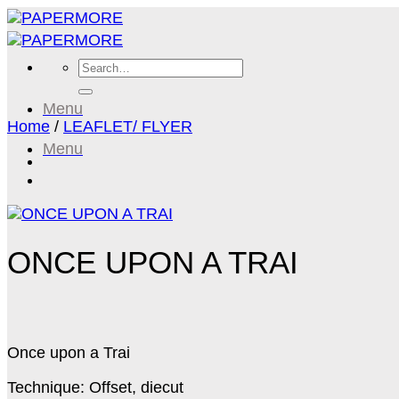
Skip
to
content
Search
for:
Menu
Home
/
LEAFLET/ FLYER
Menu
ONCE UPON A TRAI
Once upon a Trai
Technique: Offset, diecut