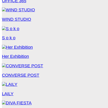
OFFICE 365
WIND STUDIO
S o k o
Her Exhibition
CONVERSE POST
LAILY