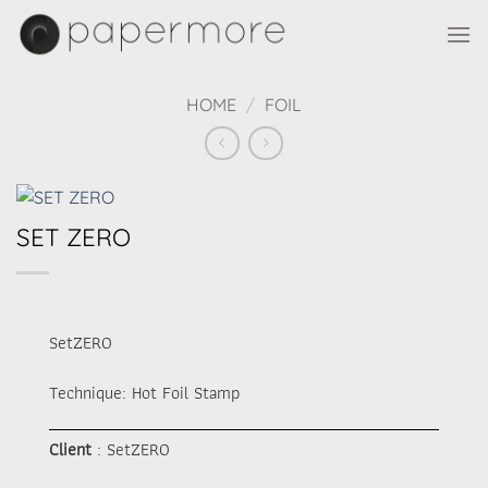
Skip
to
content
HOME
/
FOIL
SET ZERO
SetZERO
Technique: Hot Foil Stamp
Client
: SetZERO