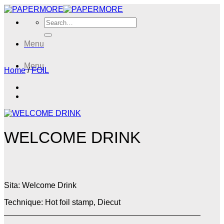
Skip
to
Search
content
for:
Menu
Menu
Home
/
FOIL
WELCOME DRINK
Sita: Welcome Drink
Technique: Hot foil stamp, Diecut