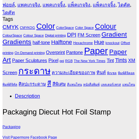
ฟอยล์
,
แพคเกจจิง
,
แพคเกจจิ้ง
,
แพ็คเกจจิง
,
แพ็คเกจจิ้ง
,
ไดคัต
,
ไดคัท
Tags
Color
Colour
CMYK
CMYKOG
ColorSpace
Color Space
Gradient
DPI
FM Screen
ColourSpace
Colour Space
Digital printing
Gradients
Halftone
Hue
half-tone
Hexachrome
knockout
Offset
Paper
Paper
Overprint
Pantone
printing
On Demand printing
Art
Tints
Paper Sculptures
Pixel
Tint
XM
ppi
RGB
The New York Times
กระดาษ
Screen
ความละเอียดของภาพ
ทินท์
พิกเซล
พิมพ์ดิจิตอล
สี
ศิลปะกระดาษ
สีพิเศษ
พิมพ์ดิจิทัล
สีแพนโทน
หนังสือพิมพ์
เลตเตอร์เพรส
แพนโทน
Description
Packaging Diecut Hot Foil Stamp
Packaging
Visit Papermore Facebook Page