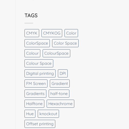
TAGS
CMYK
CMYKOG
Color
ColorSpace
Color Space
Colour
ColourSpace
Colour Space
Digital printing
DPI
FM Screen
Gradient
Gradients
half-tone
Halftone
Hexachrome
Hue
knockout
Offset printing