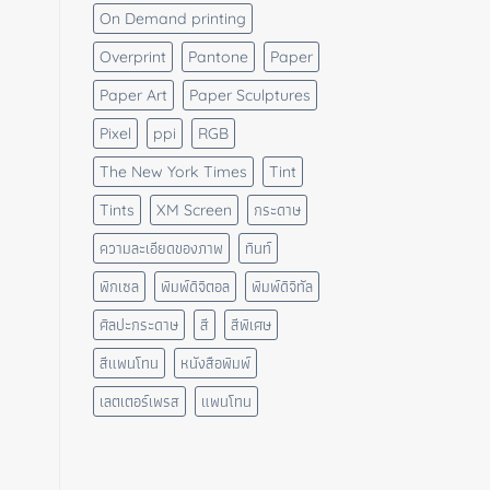
On Demand printing
Overprint
Pantone
Paper
Paper Art
Paper Sculptures
Pixel
ppi
RGB
The New York Times
Tint
Tints
XM Screen
กระดาษ
ความละเอียดของภาพ
ทินท์
พิกเซล
พิมพ์ดิจิตอล
พิมพ์ดิจิทัล
ศิลปะกระดาษ
สี
สีพิเศษ
สีแพนโทน
หนังสือพิมพ์
เลตเตอร์เพรส
แพนโทน